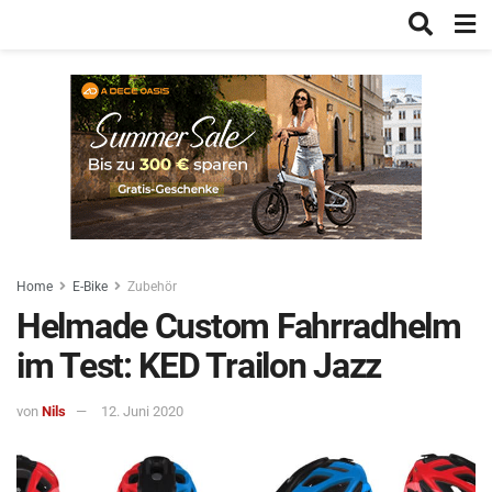
Home
E-Bike
Zubehör
Helmade Custom Fahrradhelm
im Test: KED Trailon Jazz
von
Nils
12. Juni 2020