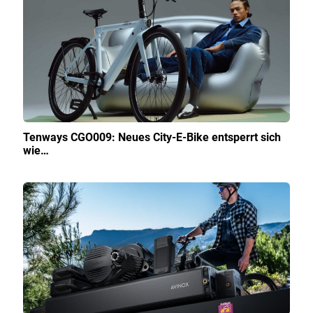
Tenways CGO009: Neues City-E-Bike entsperrt sich
wie…