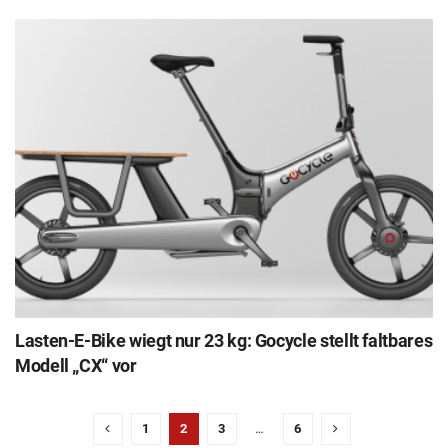
Lasten-E-Bike wiegt nur 23 kg: Gocycle stellt faltbares
Modell „CX“ vor
1
2
3
…
6