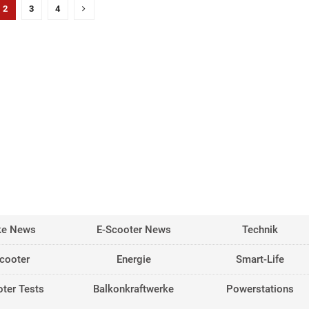
2
3
4
ke News
E-Scooter News
Technik
cooter
Energie
Smart-Life
ter Tests
Balkonkraftwerke
Powerstations