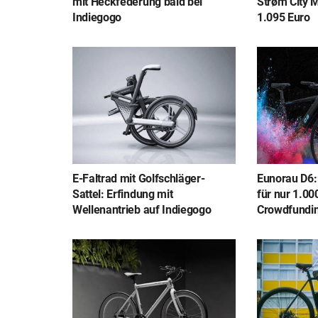
mit Heckfederung bald bei
Strøm City M
Indiegogo
1.095 Euro
E-Faltrad mit Golfschläger-
Eunorau D6:
Sattel: Erfindung mit
für nur 1.00
Wellenantrieb auf Indiegogo
Crowdfundi