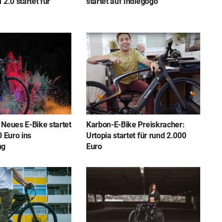
 2.0 startet für
startet auf Indiegogo
 Neues E-Bike startet
Karbon-E-Bike Preiskracher:
0 Euro ins
Urtopia startet für rund 2.000
ng
Euro