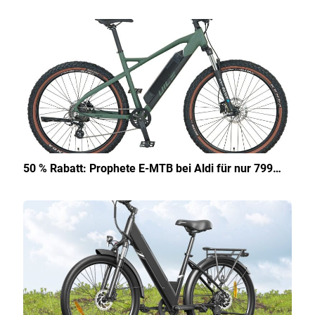
50 % Rabatt: Prophete E-MTB bei Aldi für nur 799…