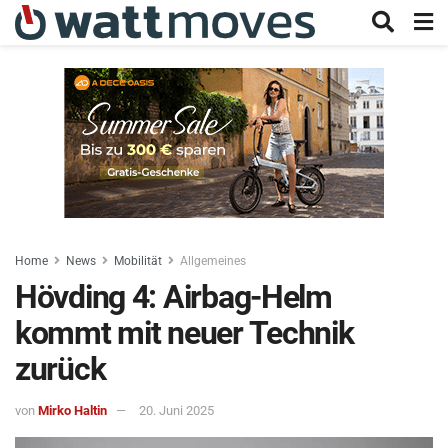
Home
News
Mobilität
Allgemeines
Hövding 4: Airbag-Helm
kommt mit neuer Technik
zurück
von
Mirko Haltin
20. Juni 2025